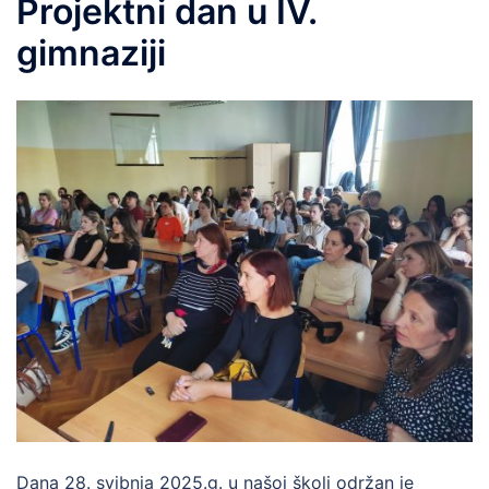
Projektni dan u IV.
gimnaziji
Dana 28. svibnja 2025.g. u našoj školi održan je