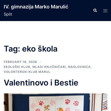
Skip
IV. gimnazija Marko Marulić
to
Search
Tog
Split
content
men
Tag:
eko škola
FEBRUARY 16, 2026
EKOLOŠKI KLUB
,
MLADI KNJIŽNIČARI
,
NASLOVNICA
,
VOLONTERSKI KLUB MARUL
Valentinovo i Bestie