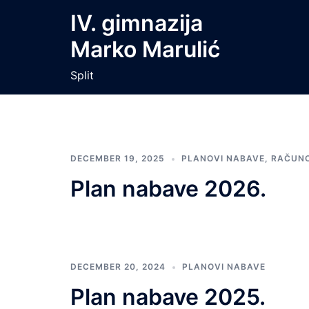
Skip
IV. gimnazija
to
Marko Marulić
content
Split
DECEMBER 19, 2025
PLANOVI NABAVE
,
RAČUN
Plan nabave 2026.
DECEMBER 20, 2024
PLANOVI NABAVE
Plan nabave 2025.