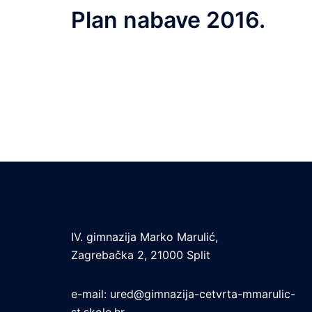
Plan nabave 2016.
IV. gimnazija Marko Marulić,
Zagrebačka 2, 21000 Split
e-mail:
ured@gimnazija-cetvrta-mmarulic-