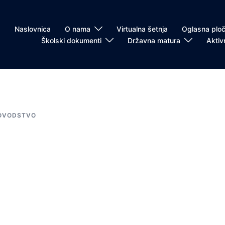
Naslovnica
O nama
Virtualna šetnja
Oglasna plo
Školski dokumenti
Državna matura
Aktiv
OVODSTVO