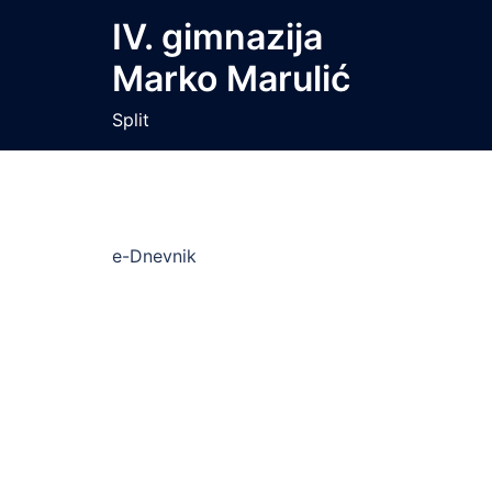
Skip
IV. gimnazija
to
Marko Marulić
content
Split
e-Dnevnik