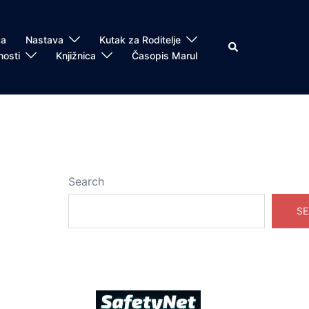
ča
Nastava
Kutak za Roditelje
Search
nosti
Knjižnica
Časopis Marul
Search
SE