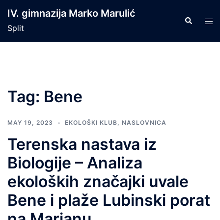
Skip
IV. gimnazija Marko Marulić
to
Search
Tog
Split
content
men
Tag:
Bene
MAY 19, 2023
EKOLOŠKI KLUB
,
NASLOVNICA
Terenska nastava iz
Biologije – Analiza
ekoloških značajki uvale
Bene i plaže Lubinski porat
na Marjanu