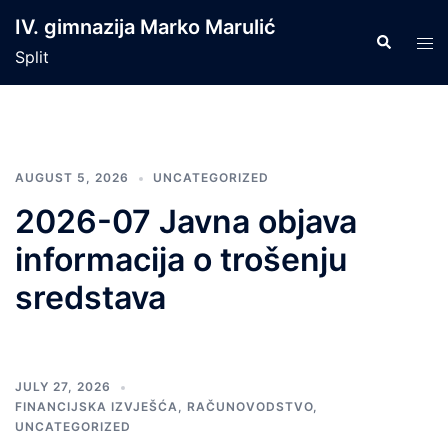
Skip
IV. gimnazija Marko Marulić
to
Search
Tog
Split
content
men
AUGUST 5, 2026
UNCATEGORIZED
2026-07 Javna objava
informacija o trošenju
sredstava
JULY 27, 2026
FINANCIJSKA IZVJEŠĆA
,
RAČUNOVODSTVO
,
UNCATEGORIZED