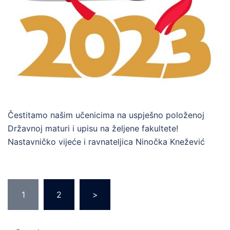
Čestitamo našim učenicima na uspješno položenoj
Državnoj maturi i upisu na željene fakultete!
Nastavničko vijeće i ravnateljica Ninočka Knežević
Posts
1
2
>
pagination