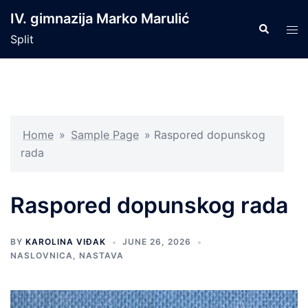
Skip
IV. gimnazija Marko Marulić
to
Search
Tog
Split
content
men
Home
»
Sample Page
»
Raspored dopunskog
rada
Raspored dopunskog rada
BY
KAROLINA VIĐAK
JUNE 26, 2026
NASLOVNICA
,
NASTAVA