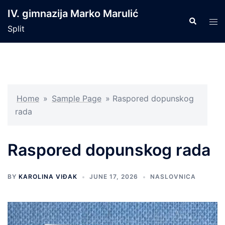
Skip
IV. gimnazija Marko Marulić
to
Search
Tog
Split
content
men
Home
»
Sample Page
»
Raspored dopunskog
rada
Raspored dopunskog rada
BY
KAROLINA VIĐAK
JUNE 17, 2026
NASLOVNICA