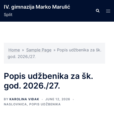
Skip
IV. gimnazija Marko Marulić
to
Search
Tog
Split
content
men
Home
»
Sample Page
»
Popis udžbenika za šk.
god. 2026./27.
Popis udžbenika za šk.
god. 2026./27.
BY
KAROLINA VIĐAK
JUNE 12, 2026
NASLOVNICA
,
POPIS UDŽBENIKA