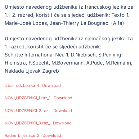
Umjesto navedenog udžbenika iz francuskog jezika za
1. i 2. razred, koristit će se sljedeći udžbenik: Texto 1.
Marie-José Lopes, Jean-Thierry Le Bougnec. (Alfa)
Umjesto navedenog udžbenika iz njemačkog jezika za
1. razred, koristit će se sljedeći udžbenik:
Schritte International Neu 1. D.Niebisch, S.Penning-
Hiemstra, F.Specht, M.Bovermann, A.Pude, M.Reimann,
Naklada Ljevak Zagreb
Izbor_udzbenika_4
Download
NOVI_UDZBENICI_1.raz_1
Download
NOVI_UDZBENICI_2.raz_
Download
NOVI_UDZBENICI_3.raz_
Download
Radne_biljeznice_2
Download