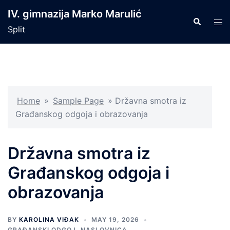
Skip
IV. gimnazija Marko Marulić
to
Search
Tog
Split
content
men
Home
»
Sample Page
»
Državna smotra iz
Građanskog odgoja i obrazovanja
Državna smotra iz
Građanskog odgoja i
obrazovanja
BY
KAROLINA VIĐAK
MAY 19, 2026
GRAĐANSKI ODGOJ
,
NASLOVNICA