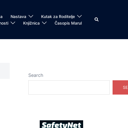
ča
Nastava
Kutak za Roditelje
Search
nosti
Knjižnica
Časopis Marul
Search
SE