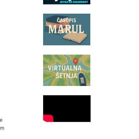
je
im