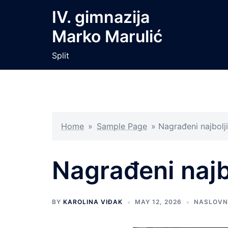
Skip
IV. gimnazija
to
Marko Marulić
content
Split
Home
»
Sample Page
»
Nagrađeni najbolji
Nagrađeni najb
BY
KAROLINA VIĐAK
MAY 12, 2026
NASLOVN