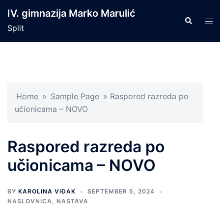
Skip
IV. gimnazija Marko Marulić
to
Search
Tog
Split
content
men
Home
»
Sample Page
»
Raspored razreda po
učionicama – NOVO
Raspored razreda po
učionicama – NOVO
BY
KAROLINA VIĐAK
SEPTEMBER 5, 2024
NASLOVNICA
,
NASTAVA