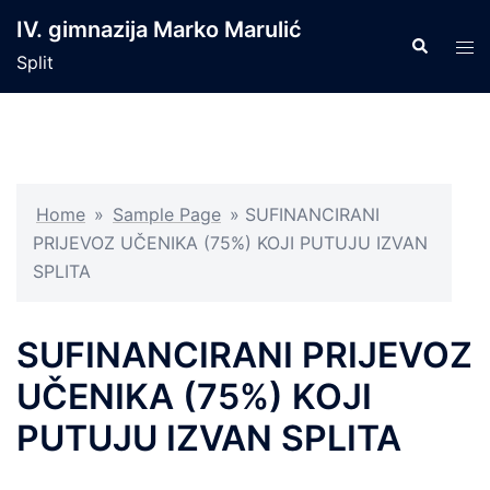
Skip
IV. gimnazija Marko Marulić
to
Search
Tog
Split
content
men
Home
»
Sample Page
»
SUFINANCIRANI
PRIJEVOZ UČENIKA (75%) KOJI PUTUJU IZVAN
SPLITA
SUFINANCIRANI PRIJEVOZ
UČENIKA (75%) KOJI
PUTUJU IZVAN SPLITA