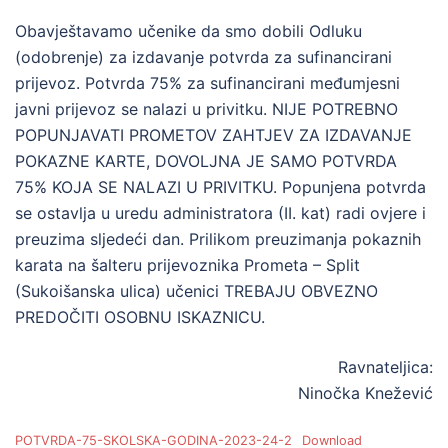
Obavještavamo učenike da smo dobili Odluku
(odobrenje) za izdavanje potvrda za sufinancirani
prijevoz. Potvrda 75% za sufinancirani međumjesni
javni prijevoz se nalazi u privitku. NIJE POTREBNO
POPUNJAVATI PROMETOV ZAHTJEV ZA IZDAVANJE
POKAZNE KARTE, DOVOLJNA JE SAMO POTVRDA
75% KOJA SE NALAZI U PRIVITKU. Popunjena potvrda
se ostavlja u uredu administratora (II. kat) radi ovjere i
preuzima sljedeći dan. Prilikom preuzimanja pokaznih
karata na šalteru prijevoznika Prometa – Split
(Sukoišanska ulica) učenici TREBAJU OBVEZNO
PREDOČITI OSOBNU ISKAZNICU.
Ravnateljica:
Ninočka Knežević
POTVRDA-75-SKOLSKA-GODINA-2023-24-2
Download