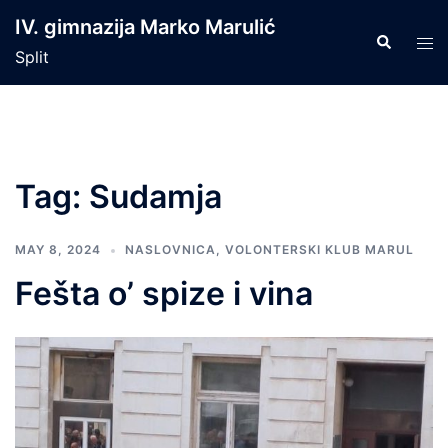
Skip
IV. gimnazija Marko Marulić
to
Search
Tog
Split
content
men
Tag:
Sudamja
MAY 8, 2024
NASLOVNICA
,
VOLONTERSKI KLUB MARUL
Fešta o’ spize i vina