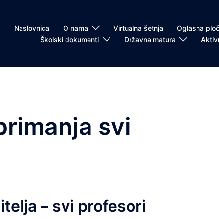
Naslovnica
O nama
Virtualna šetnja
Oglasna plo
Školski dokumenti
Državna matura
Aktiv
primanja svi
elja – svi profesori