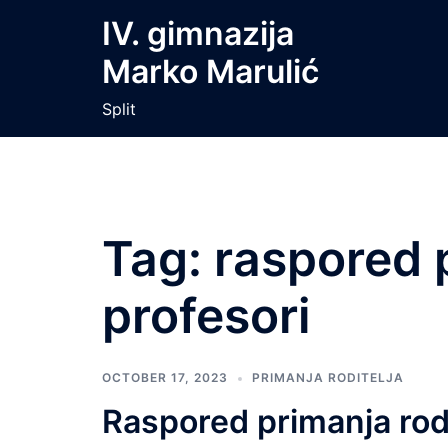
Skip
IV. gimnazija
to
Marko Marulić
content
Split
Tag:
raspored 
profesori
OCTOBER 17, 2023
PRIMANJA RODITELJA
Raspored primanja rodit