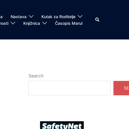
ča
Nastava
Kutak za Roditelje
Search
nosti
Knjižnica
Časopis Marul
Search
SE