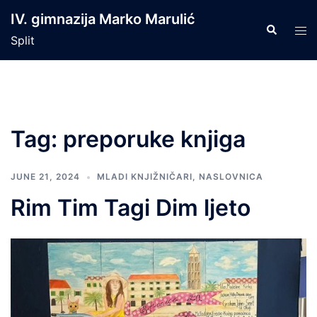
Skip
IV. gimnazija Marko Marulić
to
Search
Tog
Split
content
men
Tag:
preporuke knjiga
JUNE 21, 2024
MLADI KNJIŽNIČARI
,
NASLOVNICA
Rim Tim Tagi Dim ljeto