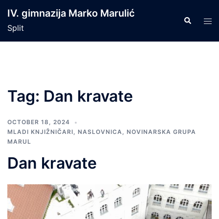
Skip
IV. gimnazija Marko Marulić
to
Search
Tog
Split
content
men
Tag:
Dan kravate
OCTOBER 18, 2024
MLADI KNJIŽNIČARI
,
NASLOVNICA
,
NOVINARSKA GRUPA
MARUL
Dan kravate