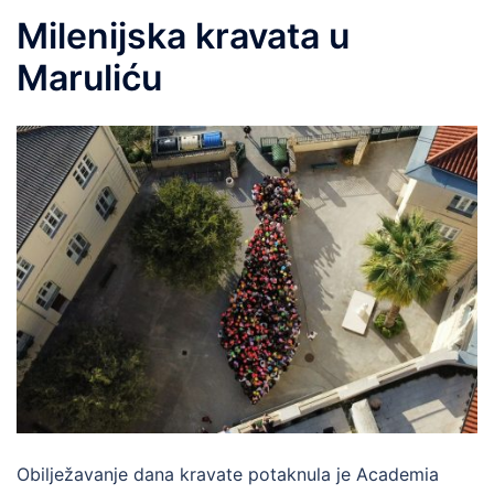
Milenijska kravata u
Maruliću
Obilježavanje dana kravate potaknula je Academia